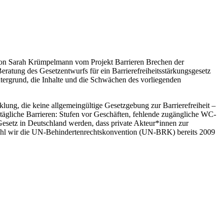
gs von Sarah Krümpelmann vom Projekt Barrieren Brechen der
atung des Gesetzentwurfs für ein Barrierefreiheitsstärkungsgesetz
tergrund, die Inhalte und die Schwächen des vorliegenden
klung, die keine allgemeingültige Gesetzgebung zur Barrierefreiheit –
ltägliche Barrieren: Stufen vor Geschäften, fehlende zugängliche WC-
e Gesetz in Deutschland werden, dass private Akteur*innen zur
, obwohl wir die UN-Behindertenrechts­konvention (UN-BRK) bereits 2009