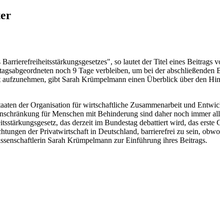
ter
Barrierefreiheitsstärkungsgesetzes", so lautet der Titel eines Beitra
gsabgeordneten noch 9 Tage verbleiben, um bei der abschließenden Ber
mit aufzunehmen, gibt Sarah Krümpelmann einen Überblick über den Hin
staaten der Organisation für wirtschaftliche Zusammenarbeit und Entwic
 Einschränkung für Menschen mit Behinderung sind daher noch immer al
eitsstärkungs­gesetz, das derzeit im Bundestag debattiert wird, das erst
rpflichtungen der Privatwirtschaft in Deutschland, barrierefrei zu sein
tikwissenschaftlerin Sarah Krümpelmann zur Einführung ihres Beitrags.