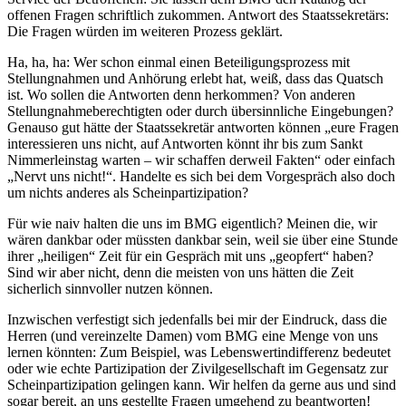
offenen Fragen schriftlich zukommen. Antwort des Staatssekretärs:
Die Fragen würden im weiteren Prozess geklärt.
Ha, ha, ha: Wer schon einmal einen Beteiligungsprozess mit
Stellungnahmen und Anhörung erlebt hat, weiß, dass das Quatsch
ist. Wo sollen die Antworten denn herkommen? Von anderen
Stellungnahmeberechtigten oder durch übersinnliche Eingebungen?
Genauso gut hätte der Staatssekretär antworten können „eure Fragen
interessieren uns nicht, auf Antworten könnt ihr bis zum Sankt
Nimmerleinstag warten – wir schaffen derweil Fakten“ oder einfach
„Nervt uns nicht!“. Handelte es sich bei dem Vorgespräch also doch
um nichts anderes als Scheinpartizipation?
Für wie naiv halten die uns im BMG eigentlich? Meinen die, wir
wären dankbar oder müssten dankbar sein, weil sie über eine Stunde
ihrer „heiligen“ Zeit für ein Gespräch mit uns „geopfert“ haben?
Sind wir aber nicht, denn die meisten von uns hätten die Zeit
sicherlich sinnvoller nutzen können.
Inzwischen verfestigt sich jedenfalls bei mir der Eindruck, dass die
Herren (und vereinzelte Damen) vom BMG eine Menge von uns
lernen könnten: Zum Beispiel, was Lebenswertindifferenz bedeutet
oder wie echte Partizipation der Zivilgesellschaft im Gegensatz zur
Scheinpartizipation gelingen kann. Wir helfen da gerne aus und sind
sogar bereit, an uns gestellte Fragen umgehend zu beantworten!