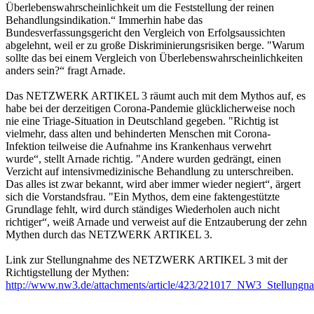
Überlebenswahrscheinlichkeit um die Feststellung der reinen
Behandlungsindikation.“ Immerhin habe das
Bundesverfassungsgericht den Vergleich von Erfolgsaussichten
abgelehnt, weil er zu große Diskriminierungsrisiken berge. "Warum
sollte das bei einem Vergleich von Überlebenswahrscheinlichkeiten
anders sein?“ fragt Arnade.
Das NETZWERK ARTIKEL 3 räumt auch mit dem Mythos auf, es
habe bei der derzeitigen Corona-Pandemie glücklicherweise noch
nie eine Triage-Situation in Deutschland gegeben. "Richtig ist
vielmehr, dass alten und behinderten Menschen mit Corona-
Infektion teilweise die Aufnahme ins Krankenhaus verwehrt
wurde“, stellt Arnade richtig. "Andere wurden gedrängt, einen
Verzicht auf intensivmedizinische Behandlung zu unterschreiben.
Das alles ist zwar bekannt, wird aber immer wieder negiert“, ärgert
sich die Vorstandsfrau. "Ein Mythos, dem eine faktengestützte
Grundlage fehlt, wird durch ständiges Wiederholen auch nicht
richtiger“, weiß Arnade und verweist auf die Entzauberung der zehn
Mythen durch das NETZWERK ARTIKEL 3.
Link zur Stellungnahme des NETZWERK ARTIKEL 3 mit der
Richtigstellung der Mythen:
http://www.nw3.de/attachments/article/423/221017_NW3_Stellungn