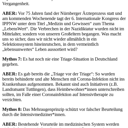
Vergangenheit.
ABER:
Vor 75 Jahren fand der Nürnberger Ärzteprozess statt und
am kommenden Wochenende tagt der 6. Internationale Kongress der
IPPNW unter dem Titel „Medizin und Gewissen“ zum Thema
„LebensWert“. Die Verbrechen in der Nazidiktatur wurden nicht im
Mittelalter, sondern von unseren Großeltern begangen. Was macht
uns so sicher, dass wir nicht wieder allmählich in ein
Selektionssystem hineinrutschen, in dem vermeintlich
„lebensunwertes“ Leben aussortiert wird?
Mythos 7:
Es hat noch nie eine Triage-Situation in Deutschland
gegeben.
ABER:
Es gab bereits die „Triage vor der Triage“: So wurden
bereits behinderte und alte Menschen mit Corona-Infektion nicht ins
Krankenhaus aufgenommen. Bekannt sind auch Initiativen (z.B.
Landratsamt Tuttlingen), dass Heimbewohner*innen unterschreiben
sollten, im Falle einer Coronainfektion auf Intensivtherapie zu
verzichten.
Mythos 8:
Das Mehraugenprinzip schützt vor falscher Beurteilung
durch die Intensivmediziner*innen.
ABER:
Bestehende Vorurteile im medizinischen System werden