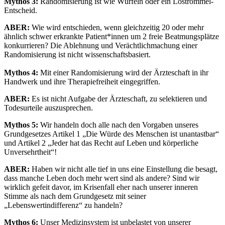
Mythos 3:
Randomisierung ist wie Würfeln oder ein Lostrommel-
Entscheid.
ABER:
Wie wird entschieden, wenn gleichzeitig 20 oder mehr
ähnlich schwer erkrankte Patient*innen um 2 freie Beatmungsplätze
konkurrieren? Die Ablehnung und Verächtlichmachung einer
Randomisierung ist nicht wissenschaftsbasiert.
Mythos 4:
Mit einer Randomisierung wird der Ärzteschaft in ihr
Handwerk und ihre Therapiefreiheit eingegriffen.
ABER:
Es ist nicht Aufgabe der Ärzteschaft, zu selektieren und
Todesurteile auszusprechen.
Mythos 5:
Wir handeln doch alle nach den Vorgaben unseres
Grundgesetzes Artikel 1 „Die Würde des Menschen ist unantastbar“
und Artikel 2 „Jeder hat das Recht auf Leben und körperliche
Unversehrtheit“!
ABER:
Haben wir nicht alle tief in uns eine Einstellung die besagt,
dass manche Leben doch mehr wert sind als andere? Sind wir
wirklich gefeit davor, im Krisenfall eher nach unserer inneren
Stimme als nach dem Grundgesetz mit seiner
„Lebenswertindifferenz“ zu handeln?
Mythos 6:
Unser Medizinsystem ist unbelastet von unserer