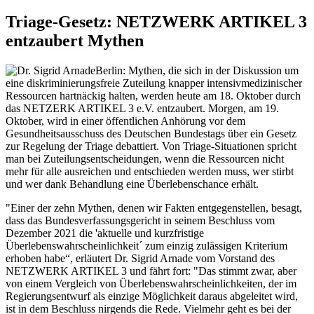
Triage-Gesetz: NETZWERK ARTIKEL 3
entzaubert Mythen
Berlin:
Mythen, die sich in der Diskussion um
eine diskriminierungsfreie Zuteilung knapper intensivmedizinischer
Ressourcen hartnäckig halten, werden heute am 18. Oktober durch
das NETZERK ARTIKEL 3 e.V. entzaubert. Morgen, am 19.
Oktober, wird in einer öffentlichen Anhörung vor dem
Gesundheitsausschuss des Deutschen Bundestags über ein Gesetz
zur Regelung der Triage debattiert. Von Triage-Situationen spricht
man bei Zuteilungsentscheidungen, wenn die Ressourcen nicht
mehr für alle ausreichen und entschieden werden muss, wer stirbt
und wer dank Behandlung eine Überlebenschance erhält.
"Einer der zehn Mythen, denen wir Fakten entgegenstellen, besagt,
dass das Bundesverfassungsgericht in seinem Beschluss vom
Dezember 2021 die 'aktuelle und kurzfristige
Überlebenswahrscheinlichkeit´ zum einzig zulässigen Kriterium
erhoben habe“, erläutert Dr. Sigrid Arnade vom Vorstand des
NETZWERK ARTIKEL 3 und fährt fort: "Das stimmt zwar, aber
von einem Vergleich von Überlebenswahrscheinlichkeiten, der im
Regierungsentwurf als einzige Möglichkeit daraus abgeleitet wird,
ist in dem Beschluss nirgends die Rede. Vielmehr geht es bei der