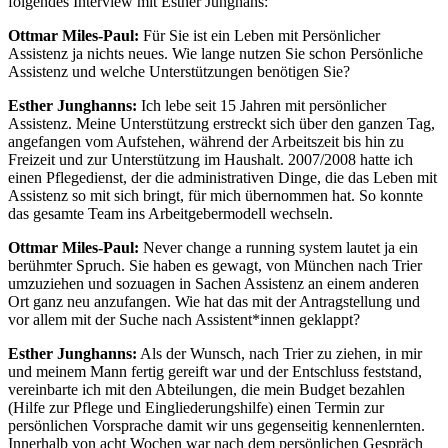
folgendes Interview mit Esther Junghans:
Ottmar Miles-Paul:
Für Sie ist ein Leben mit Persönlicher
Assistenz ja nichts neues. Wie lange nutzen Sie schon Persönliche
Assistenz und welche Unterstützungen benötigen Sie?
Esther Junghanns:
Ich lebe seit 15 Jahren mit persönlicher
Assistenz. Meine Unterstützung erstreckt sich über den ganzen Tag,
angefangen vom Aufstehen, während der Arbeitszeit bis hin zu
Freizeit und zur Unterstützung im Haushalt. 2007/2008 hatte ich
einen Pflegedienst, der die administrativen Dinge, die das Leben mit
Assistenz so mit sich bringt, für mich übernommen hat. So konnte
das gesamte Team ins Arbeitgebermodell wechseln.
Ottmar Miles-Paul:
Never change a running system lautet ja ein
berühmter Spruch. Sie haben es gewagt, von München nach Trier
umzuziehen und sozuagen in Sachen Assistenz an einem anderen
Ort ganz neu anzufangen. Wie hat das mit der Antragstellung und
vor allem mit der Suche nach Assistent*innen geklappt?
Esther Junghanns:
Als der Wunsch, nach Trier zu ziehen, in mir
und meinem Mann fertig gereift war und der Entschluss feststand,
vereinbarte ich mit den Abteilungen, die mein Budget bezahlen
(Hilfe zur Pflege und Eingliederungshilfe) einen Termin zur
persönlichen Vorsprache damit wir uns gegenseitig kennenlernten.
Innerhalb von acht Wochen war nach dem persönlichen Gespräch