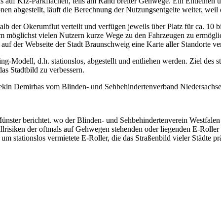
ils auf Kfz-Parkflächen, teils am Rand breiter Gehwege. Ein Entleihen
en abgestellt, läuft die Berechnung der Nutzungsentgelte weiter, weil 
lb der Okerumflut verteilt und verfügen jeweils über Platz für ca. 10
um möglichst vielen Nutzern kurze Wege zu den Fahrzeugen zu ermöglic
uf der Webseite der Stadt Braunschweig eine Karte aller Standorte verö
-Modell, d.h. stationslos, abgestellt und entliehen werden. Ziel des s
as Stadtbild zu verbessern.
tekin Demirbas vom Blinden- und Sehbehindertenverband Niedersachsen m
ünster berichtet. wo d
er Blinden- und Sehbehindertenverein Westfale
isiken der oftmals auf Gehwegen stehenden oder liegenden E-Roller ve
 stationslos vermietete E-Roller, die das Straßenbild vieler Städte p