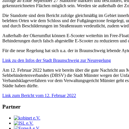
zufolge ab Ende September 27 Standorte markiert und beschildert, te
gekennzeichneten Flächen möglich sein. Werden sie außerhalb der Zon
Die Standorte sind dem Bericht zufolge gleichmäßig im Gebiet innerha
belebten Orten wie dem Schloss und der Fußgängerzone festgelegt, 
und durch Beschilderungen im Straßenraum verdeutlicht, zudem wird a
Außerhalb der Okerumflut können E-Scooter weiterhin im Free-Floating
Behinderungen durch falsch abgestellte E-Scooter zu reduzieren und d
Für die neue Regelung hat sich u.a. der in Braunschweig lebende Ay
Link zu den Infos der Stadt Braunschweig zur Neuregelung
Am 12. Februar 2022 hatten wir bereits über die gute Nachricht aus M
Sehbehindertenverbandes (DBSV) die Stadt Münster wegen der Unfallr
Verbandsklageverfahren vor dem Verwaltungsgericht Münster geht es um
Städte haben dürfte.
Link zum Bericht vom 12. Februar 2022
Partner