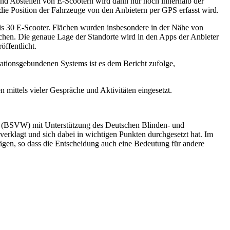
 und Abstellen von E-Scootern wird dann nur noch innerhalb der
die Position der Fahrzeuge von den Anbietern per GPS erfasst wird.
 bis 30 E-Scooter. Flächen wurden insbesondere in der Nähe von
hen. Die genaue Lage der Standorte wird in den Apps der Anbieter
ffentlicht.
tationsgebundenen Systems ist es dem Bericht zufolge,
ittels vieler Gespräche und Aktivitäten eingesetzt.
n (BSVW) mit Unterstützung des Deutschen Blinden- und
rklagt und sich dabei in wichtigen Punkten durchgesetzt hat. Im
rägen, so dass die Entscheidung auch eine Bedeutung für andere