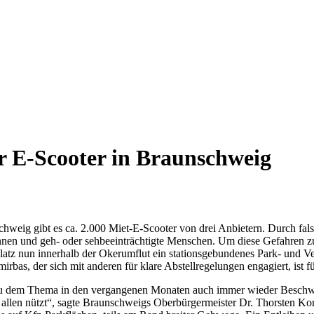
für E-Scooter in Braunschweig
hweig gibt es ca. 2.000 Miet-E-Scooter von drei Anbietern. Durch fa
en und geh- oder sehbeeinträchtigte Menschen. Um diese Gefahren zu 
tz nun innerhalb der Okerumflut ein stationsgebundenes Park- und Ver
irbas, der sich mit anderen für klare Abstellregelungen engagiert, 
ns zu dem Thema in den vergangenen Monaten auch immer wieder Beschw
er allen nützt“, sagte Braunschweigs Oberbürgermeister Dr. Thorsten 