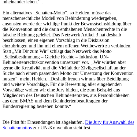
miteinander leben.´“.
Ein alternatives „Schatten-Motto“, so Heiden, müsse das
menschenrechtliche Modell von Behinderung wiedergeben,
ansonsten werde der wichtige Punkt der Bewusstseinsbildung über
die Konvention und die darin enthaltenen Menschenrechte in die
falsche Richtung geleitet. Das Netzwerk Artikel 3 hat deshalb
beschlossen, einen eigenen Vorschlag in die Diskussion
einzubringen und ihn mit einem offenen Wettbewerb zu verbinden.
Statt „Mit Dir zum Wir“ schlägt das Netzwerk das Motto
„Selbstbestimmung – Gleiche Rechte – Inklusion. UN-
Behindertenrechtskonvention umsetzen“ vor. „Wir würden aber
gerne die Kreativität und die Vielfalt der Zivilgesellschaft an der
Suche nach einem passenden Motto zur Umsetzung der Konvention
nutzen“, meint Heiden. „Deshalb freuen wir uns über Beteiligung
und weitere Vorschläge. Für die Bewertung aller eingehenden
Vorschläge wollen wir eine Jury bilden, die zum Beispiel aus
Mitgliedern des Deutschen Behindertenrates, aus Persönlichkeiten
aus dem BMAS und dem Behindertenbeauftragten der
Bundesregierung bestehen könnte.“
Die Frist für Einsendungen ist abgelaufen.
Die Jury für Auswahl des
Schattenmottos
zur UN-Konvention steht fest.