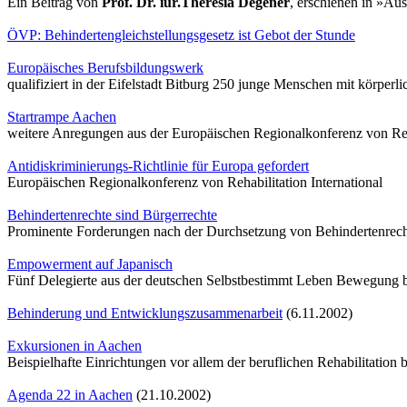
Ein Beitrag von
Prof. Dr. iur.Theresia Degener
, erschienen in »Au
ÖVP: Behindertengleichstellungsgesetz ist Gebot der Stunde
Europäisches Berufsbildungswerk
qualifiziert in der Eifelstadt Bitburg 250 junge Menschen mit körpe
Startrampe Aachen
weitere Anregungen aus der Europäischen Regionalkonferenz von Reha
Antidiskriminierungs-Richtlinie für Europa gefordert
Europäischen Regionalkonferenz von Rehabilitation International
Behindertenrechte sind Bürgerrechte
Prominente Forderungen nach der Durchsetzung von Behindertenrechte
Empowerment auf Japanisch
Fünf Delegierte aus der deutschen Selbstbestimmt Leben Bewegung be
Behinderung und Entwicklungszusammenarbeit
(6.11.2002)
Exkursionen in Aachen
Beispielhafte Einrichtungen vor allem der beruflichen Rehabilitatio
Agenda 22 in Aachen
(21.10.2002)