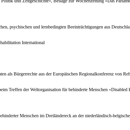
s Politik und Zeitgeschichte«, Beilage zur Wochenzeitung »Das Parla
rlichen, psychischen und lernbedingten Beeinträchtigungen aus Deutsch
bilitation International
n als Bürgerrechte aus der Europäischen Regionalkonferenz von Rehab
im Treffen der Weltorganisation für behinderte Menschen «Disabled Pe
n behinderter Menschen im Dreiländereck an der niederländisch-belgisch