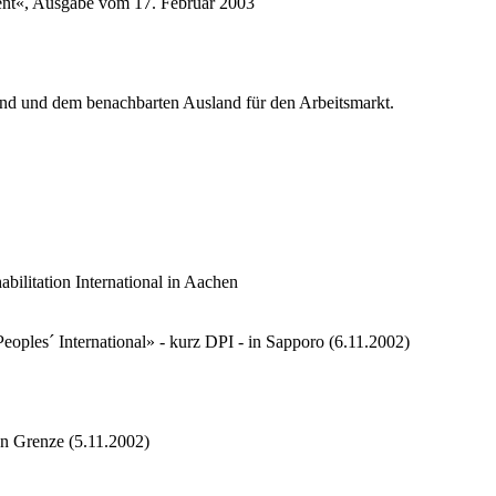
ment«, Ausgabe vom 17. Februar 2003
land und dem benachbarten Ausland für den Arbeitsmarkt.
ilitation International in Aachen
oples´ International» - kurz DPI - in Sapporo (6.11.2002)
en Grenze (5.11.2002)