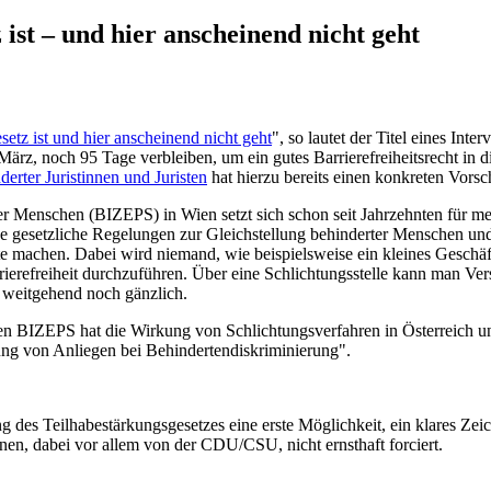
 ist – und hier anscheinend nicht geht
setz ist und hier anscheinend nicht geht
", so lautet der Titel eines Int
rz, noch 95 Tage verbleiben, um ein gutes Barrierefreiheitsrecht in d
erter Juristinnen und Juristen
hat hierzu bereits einen konkreten Vorsc
r Menschen (BIZEPS) in Wien setzt sich schon seit Jahrzehnten für mehr
de gesetzliche Regelungen zur Gleichstellung behinderter Menschen und
e machen. Dabei wird niemand, wie beispielsweise ein kleines Geschäft m
efreiheit durchzuführen. Über eine Schlichtungsstelle kann man Vers
 weitgehend noch gänzlich.
n BIZEPS hat die Wirkung von Schlichtungsverfahren in Österreich un
zung von Anliegen bei Behindertendiskriminierung".
es Teilhabestärkungsgesetzes eine erste Möglichkeit, ein klares Zeich
onen, dabei vor allem von der CDU/CSU, nicht ernsthaft forciert.