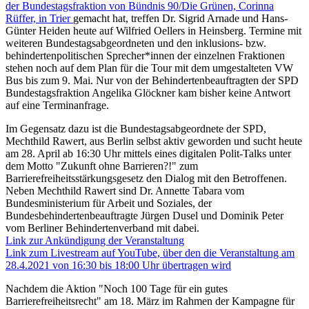
der Bundestagsfraktion von Bündnis 90/Die Grünen, Corinna
Rüffer, in Trier
gemacht hat, treffen Dr. Sigrid Arnade und Hans-
Günter Heiden heute auf Wilfried Oellers in Heinsberg. Termine mit
weiteren Bundestagsabgeordneten und den inklusions- bzw.
behindertenpolitischen Sprecher*innen der einzelnen Fraktionen
stehen noch auf dem Plan für die Tour mit dem umgestalteten VW
Bus bis zum 9. Mai. Nur von der Behindertenbeauftragten der SPD
Bundestagsfraktion Angelika Glöckner kam bisher keine Antwort
auf eine Terminanfrage.
Im Gegensatz dazu ist die Bundestagsabgeordnete der SPD,
Mechthild Rawert, aus Berlin selbst aktiv geworden und sucht heute
am 28. April ab 16:30 Uhr mittels eines digitalen Polit-Talks unter
dem Motto "Zukunft ohne Barrieren?!" zum
Barrierefreiheitsstärkungsgesetz den Dialog mit den Betroffenen.
Neben Mechthild Rawert sind Dr. Annette Tabara vom
Bundesministerium für Arbeit und Soziales, der
Bundesbehindertenbeauftragte Jürgen Dusel und Dominik Peter
vom Berliner Behindertenverband mit dabei.
Link zur Ankündigung der Veranstaltung
Link zum Livestream auf YouTube, über den die Veranstaltung am
28.4.2021 von 16:30 bis 18:00 Uhr übertragen wird
Nachdem die Aktion "Noch 100 Tage für ein gutes
Barrierefreiheitsrecht" am 18. März im Rahmen der Kampagne für