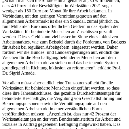
„Schaut man sich die Studie einmal genauer an, so wird deutlich,
dass 49 Prozent der Beschäftigten in Werkstätten 2021 sogar
weniger als 150 Euro pro Monat für ihre Arbeit bekamen. In
Verbindung mit den geringen Vermittlungsquoten auf den
allgemeinen Arbeitsmarkt ist dies ein Skandal, zumal jährlich ca.
fünf Milliarden Euro aus öffentlichen Geldern in das System der
Werkstätten für behinderte Menschen an Zuschüssen gezahlt
werden. Dieses Geld kann viel besser im Sinne eines inklusiven
Arbeitsmarktes, wie zum Beispiel durch die Förderung von Budgets
für Arbeit bei regulären Arbeitgebern, eingesetzt werden. Daher
fordern wir die Bundes- und Landesregierungen auf, endlich die
Weichen für die Beschäftigung behinderter Menschen auf dem
allgemeinen Arbeitsmarkt zu stellen und das bestehende System
grundlegend in Richtung Inklusion zu reformieren“, erklärte Prof.
Dr. Sigrid Arnade.
Vor allem müsse aber endlich eine Transparenzpflicht für alle
Werkstätten für behinderte Menschen eingeführt werden, so dass
diese ihre Jahresabschlüsse, das gezahlte Durchschnittsentgelt für
behinderte Beschäftigte, die Vergütung von Geschäftsführung und
Betreuungspersonen sowie die Vermittlungsquote auf den
allgemeinen Arbeitsmarkt in einer verständlichen Form
veröffentlichen müssen. „Ärgerlich ist, dass nur 42 Prozent der
Werkstattleitungen an der vom Bundesministerium für Arbeit und
Soziales in Auftrag gegebenen Befragung mitgewirkt haben. Das