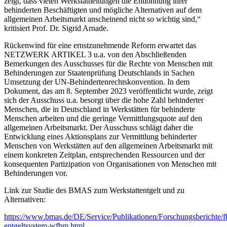
zeigt, dass vielen Werkstattleitungen die Entlohnung ihrer
behinderten Beschäftigten und mögliche Alternativen auf dem
allgemeinen Arbeitsmarkt anscheinend nicht so wichtig sind,“
kritisiert Prof. Dr. Sigrid Arnade.
Rückenwind für eine ernstzunehmende Reform erwartet das
NETZWERK ARTIKEL 3 u.a. von den Abschließenden
Bemerkungen des Ausschusses für die Rechte von Menschen mit
Behinderungen zur Staatenprüfung Deutschlands in Sachen
Umsetzung der UN-Behindertenrechtskonvention. In dem
Dokument, das am 8. September 2023 veröffentlicht wurde, zeigt
sich der Ausschuss u.a. besorgt über die hohe Zahl behinderter
Menschen, die in Deutschland in Werkstätten für behinderte
Menschen arbeiten und die geringe Vermittlungsquote auf den
allgemeinen Arbeitsmarkt. Der Ausschuss schlägt daher die
Entwicklung eines Aktionsplans zur Vermittlung behinderter
Menschen von Werkstätten auf den allgemeinen Arbeitsmarkt mit
einem konkreten Zeitplan, entsprechenden Ressourcen und der
konsequenten Partizipation von Organisationen von Menschen mit
Behinderungen vor.
Link zur Studie des BMAS zum Werkstattentgelt und zu
Alternativen:
https://www.bmas.de/DE/Service/Publikationen/Forschungsberichte/
entgeltsystem-wfbm.html