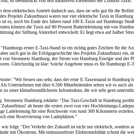
Trott, ist beeindruckt von den inklusiven Elementen der London-Taxis.
m elektrischen Antrieb dadurch aus, dass sie sehr gut für die Beförde
es Projekts Zukunftstaxi waren nur vier elektrische Taxis in Hamburg z
es ist es, noch bis Ende des Jahres rund 100 E-Taxis auf Hamburgs Stra
 Minuten können die Taxis auf 80 Prozent Batterieleistung mit von Hamb
zung der Stiftung Alsterdorf entwickelt: Er liegt etwa auf halber Str
 "Hamburgs erster E-Taxi-Stand ist ein richtig gutes Zeichen für die 
 aber auch gut in die Erfolgsgeschichte des Projekts Zukunftstaxi ein, 
on Stromnetz Hamburg, der Strom von Hamburg Energie und der Platz
orm. Gleichzeitig ist klar: Solche Angebote muss es für Hamburgs E-T
etonte: "Wir freuen uns sehr, dass der erste E-Taxenstand in Hamburg h
n. Als Unternehmen mit über 6.500 Mitarbeitenden sehen wir es auch al
 zu einer klimafreundlicheren Infrastruktur, die wir sehr gern unterstüt
. Stromnetz Hamburg erklärte: "Das Taxi-Geschäft in Hamburg profitie
t 'Zukunftstaxi' ab heute die ersten zwei von vier Hochleistungs-Lade
ige Ladeleistung für eine Reichweite von rund 300 Kilometern erziele
 auch eine Reservierung von Ladeplätzen.“
olgt: "Der Verkehr der Zukunft ist nicht nur elektrisch, sondern auc
tände mit Ökostrom. Mit emissionsfreier Elektromobilität schont die 