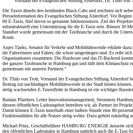
Vorstand der Evangelischen Stiftung Alsterdorf, Dr. Thilo von 
Die Taxen ähneln den berühmten Black Cabs und zeichnen sich neben de
Presseinformation des Evangelischen Stiftung Alsterdorf. Vor Beginn d
60 E-Taxis, fünf davon so genannte Inklusionstaxis. Ziel des Projekt
infrastrukturell eine Unterstützung für die E-Taxis sein. Binnen 30
Standort wurde gemeinsam mit der Taxibranche und durch die Unterstüt
Route.
Anjes Tjarks, Senator für Verkehr und Mobilitätswende erklärte dazu:
die Fahrerinnen und Fahrer, die schon umgestiegen sind. Es reiht sich
Organisationen zusammen: Die Hardware und das IT-Backend kommt v
der ganzen Taxibranche in Hamburg gut und hilft dem Klimaschutz en
gemeinsam mit unseren Partnern.“
Dr. Thilo von Trott, Vorstand der Evangelischen Stiftung Alsterdorf b
Beitrag zur nachhaltigen Mobilitätswende in der Stadt leisten könne
stetig wachsenden E-Taxenflotte in Hamburg ist ein wichtiger Baustein
Bastian Pfarrherr, Leiter Innovationsmanagement, Stromnetz Hamburg
diesem öffentlichen Ladeangebot betreiben wir, als Partner im Projek
Damit können E-Taxis innerhalb einer halben Stunde eine 80-prozent
Funktionalitäten für alle Nutzer stetig weiter. Dazu gehört zukünftig
Michael Prinz, Geschäftsführer HAMBURG ENERGIE äusserte sich wie f
den öffentlichen Ladesäulen in Hamburg natürlich auch die E-Taxi-S