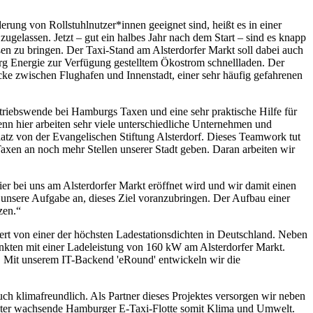
rung von Rollstuhlnutzer*innen geeignet sind, heißt es in einer
ugelassen. Jetzt – gut ein halbes Jahr nach dem Start – sind es knapp
ßen zu bringen. Der Taxi-Stand am Alsterdorfer Markt soll dabei auch
urg Energie zur Verfügung gestelltem Ökostrom schnellladen. Der
ecke zwischen Flughafen und Innenstadt, einer sehr häufig gefahrenen
Antriebswende bei Hamburgs Taxen und eine sehr praktische Hilfe für
denn hier arbeiten sehr viele unterschiedliche Unternehmen und
 von der Evangelischen Stiftung Alsterdorf. Dieses Teamwork tut
axen an noch mehr Stellen unserer Stadt geben. Daran arbeiten wir
ier bei uns am Alsterdorfer Markt eröffnet wird und wir damit einen
s unsere Aufgabe an, dieses Ziel voranzubringen. Der Aufbau einer
zen.“
rt von einer der höchsten Ladestationsdichten in Deutschland. Neben
punkten mit einer Ladeleistung von 160 kW am Alsterdorfer Markt.
n. Mit unserem IT-Backend 'eRound' entwickeln wir die
h klimafreundlich. Als Partner dieses Projektes versorgen wir neben
weiter wachsende Hamburger E-Taxi-Flotte somit Klima und Umwelt.