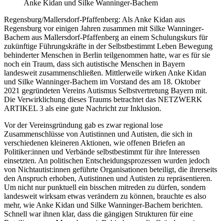
Anke Kidan und Silke Wanninger-Bachem
Regensburg/Mallersdorf-Pfaffenberg: Als Anke Kidan aus
Regensburg vor einigen Jahren zusammen mit Silke Wanninger-
Bachem aus Mallersdorf-Pfaffenberg an einem Schulungskurs für
zukünftige Führungskräfte in der Selbstbestimmt Leben Bewegung
behinderter Menschen in Berlin teilgenommen hatte, war es für sie
noch ein Traum, dass sich autistische Menschen in Bayern
landesweit zusammenschließen. Mittlerweile wirken Anke Kidan
und Silke Wanninger-Bachem im Vorstand des am 18. Oktober
2021 gegründeten Vereins Autismus Selbstvertretung Bayern mit.
Die Verwirklichung dieses Traums betrachtet das NETZWERK
ARTIKEL 3 als eine gute Nachricht zur Inklusion.
Vor der Vereinsgründung gab es zwar regional lose
Zusammenschlüsse von Autistinnen und Autisten, die sich in
verschiedenen kleineren Aktionen, wie offenen Briefen an
Politiker:innen und Verbände selbstbestimmt für ihre Interessen
einsetzten. An politischen Entscheidungsprozessen wurden jedoch
von Nichtautist:innen geführte Organisationen beteiligt, die ihrerseits
den Anspruch erhoben, Autistinnen und Autisten zu repräsentieren.
Um nicht nur punktuell ein bisschen mitreden zu dürfen, sondern
landesweit wirksam etwas verändern zu können, brauchte es also
mehr, wie Anke Kidan und Silke Wanninger-Bachem berichten.
Schnell war ihnen klar, dass die gängigen Strukturen für eine