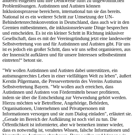
anderen entgehen und ihre Denkweise führt zu ungewöhnlichen
Problemlösungen. Autistinnen und Autisten können
Inklusionsprozesse bereichern, international tun sie das bereits.
National ist es ein weiterer Schritt zur Umsetzung der UN-
Behindertenrechtskonvention in Deutschland, dass auch wir in den
Gremien mitbestimmen, die inklusionsrelevante Dinge besprechen
und entscheiden. Es ist ein kleiner Schritt in Richtung inklusiver
Gesellschaft, dass es mit der Vereinsgründung jetzt eine landesweite
Selbstvertretung von und für Autistinnen und Autisten gibt. Für uns
ist es jedoch ein großer Schritt, dass wir uns selbst organisieren, aus
der Innensicht aufklären und für unsere Interessen selbstbestimmt
eintreten!“ betont sie.
"Wir wollen Autistinnen und Autisten dabei unterstützen, ein
autismusgerechtes Leben in einer vielfältigen Welt zu leben", äußert
Kerstin Pilgermann, die Pressevertreterin des Vereins Autismus
Selbstvertretung Bayern. "Wir wollen auch erreichen, dass
Autistinnen und Autisten von Fördermitteln besser profitieren,
indem sie über die Entscheidung zur Verwendung gehört werden.
Hierzu möchten wir Betroffene, Angehörige, Behörden,
Organisationen, Unternehmen und Privatpersonen mit
Informationen versorgen und sie zum Dialog einladen", erläutert sie.
„Gerade im Bereich der Aufklärung ist noch viel zu tun. Die
Öffentlichkeit ist informierter, aber wir bemerken immer wieder,
dass es notwendig ist, veraltetes Wissen, falsche Informationen und