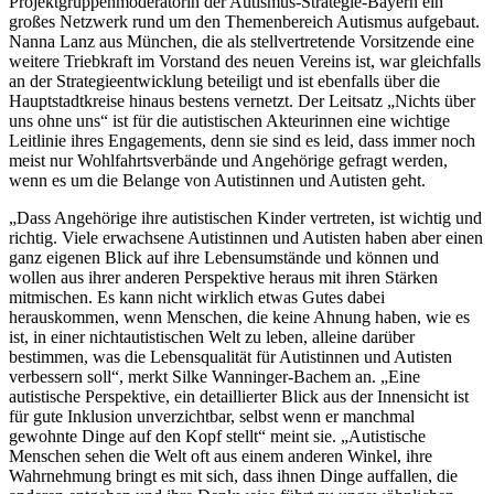
Projektgruppenmoderatorin der Autismus-Strategie-Bayern ein
großes Netzwerk rund um den Themenbereich Autismus aufgebaut.
Nanna Lanz aus München, die als stellvertretende Vorsitzende eine
weitere Triebkraft im Vorstand des neuen Vereins ist, war gleichfalls
an der Strategieentwicklung beteiligt und ist ebenfalls über die
Hauptstadtkreise hinaus bestens vernetzt. Der Leitsatz „Nichts über
uns ohne uns“ ist für die autistischen Akteurinnen eine wichtige
Leitlinie ihres Engagements, denn sie sind es leid, dass immer noch
meist nur Wohlfahrtsverbände und Angehörige gefragt werden,
wenn es um die Belange von Autistinnen und Autisten geht.
„Dass Angehörige ihre autistischen Kinder vertreten, ist wichtig und
richtig. Viele erwachsene Autistinnen und Autisten haben aber einen
ganz eigenen Blick auf ihre Lebensumstände und können und
wollen aus ihrer anderen Perspektive heraus mit ihren Stärken
mitmischen. Es kann nicht wirklich etwas Gutes dabei
herauskommen, wenn Menschen, die keine Ahnung haben, wie es
ist, in einer nichtautistischen Welt zu leben, alleine darüber
bestimmen, was die Lebensqualität für Autistinnen und Autisten
verbessern soll“, merkt Silke Wanninger-Bachem an. „Eine
autistische Perspektive, ein detaillierter Blick aus der Innensicht ist
für gute Inklusion unverzichtbar, selbst wenn er manchmal
gewohnte Dinge auf den Kopf stellt“ meint sie. „Autistische
Menschen sehen die Welt oft aus einem anderen Winkel, ihre
Wahrnehmung bringt es mit sich, dass ihnen Dinge auffallen, die