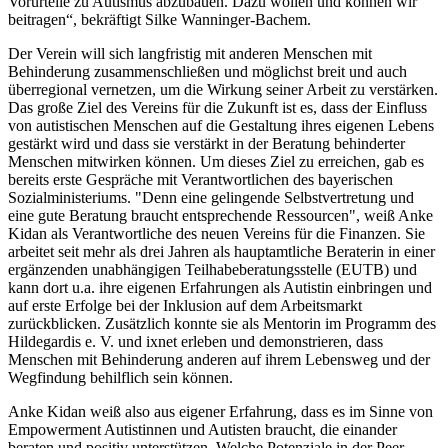
Vorurteile zu Autismus abzubauen. Dazu wollen und können wir
beitragen“, bekräftigt Silke Wanninger-Bachem.
Der Verein will sich langfristig mit anderen Menschen mit
Behinderung zusammenschließen und möglichst breit und auch
überregional vernetzen, um die Wirkung seiner Arbeit zu verstärken.
Das große Ziel des Vereins für die Zukunft ist es, dass der Einfluss
von autistischen Menschen auf die Gestaltung ihres eigenen Lebens
gestärkt wird und dass sie verstärkt in der Beratung behinderter
Menschen mitwirken können. Um dieses Ziel zu erreichen, gab es
bereits erste Gespräche mit Verantwortlichen des bayerischen
Sozialministeriums. "Denn eine gelingende Selbstvertretung und
eine gute Beratung braucht entsprechende Ressourcen", weiß Anke
Kidan als Verantwortliche des neuen Vereins für die Finanzen. Sie
arbeitet seit mehr als drei Jahren als hauptamtliche Beraterin in einer
ergänzenden unabhängigen Teilhabeberatungsstelle (EUTB) und
kann dort u.a. ihre eigenen Erfahrungen als Autistin einbringen und
auf erste Erfolge bei der Inklusion auf dem Arbeitsmarkt
zurückblicken. Zusätzlich konnte sie als Mentorin im Programm des
Hildegardis e. V. und ixnet erleben und demonstrieren, dass
Menschen mit Behinderung anderen auf ihrem Lebensweg und der
Wegfindung behilflich sein können.
Anke Kidan weiß also aus eigener Erfahrung, dass es im Sinne von
Empowerment Autistinnen und Autisten braucht, die einander
beraten und positiv unterstützen. Welche Potenziale in der Peer