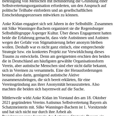
Beteiligung von Menschen mit Behinderung die Gründung einer
Selbstvertretungsorganisation erforderten, um den Anspruch auf
politische Teilhabe einfordern und an gesellschaftlichen
Entscheidungsprozessen mitwirken zu können.
Anke Kidan engagiert sich seit Jahren in der Selbsthilfe. Zusammen
mit Silke Wanninger-Bachem organisiert sie die Regensburger
Selbsthilfegruppe Asperger Kultur. Über dieses Engagement hatten
beide die Erfahrung gemacht, dass viele Autistinnen und Autisten
wegen der Gefahr von Stigmatisierung lieber anonym bleiben
wollen. Deshalb war es nicht ganz einfach, eine entsprechende
Strategie bzw. ein konkretes Projekt zur Verwirklichung dieses
Traums zu entwickeln. Denn am geeignetsten erschien den beiden
die in Deutschland am häufigsten gewählte Organisationsform
Verein, aber autistische Menschen sind eher nicht dafür bekannt,
sich in Vereinen zu versammeln. Eine der Herausforderungen
bestand also darin, genügend autistische Aktive
zusammenzubringen, die sich bereit erklärten, für eine
Vereinsgründung aus ihrer Anonymität herauszutreten. Also
machten die beiden sich bayernweit auf die Suche.
Mittlerweile wirkt Anke Kidan im Vorstand des am 18. Oktober
2021 gegründeten Vereins Autismus Selbstvertretung Bayern als
Schatzmeisterin mit. Silke Wanninger-Bachem ist 1. Vorsitzende
und hat sich nicht nur durch ihre Arbeit als