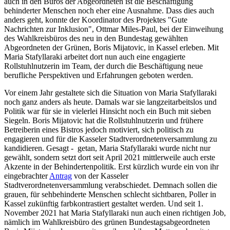
auch in den Büros der Abgeordneten ist die Beschäftigung
behinderter Menschen noch eher eine Ausnahme. Dass dies auch
anders geht, konnte der Koordinator des Projektes "Gute
Nachrichten zur Inklusion", Ottmar Miles-Paul, bei der Einweihung
des Wahlkreisbüros des neu in den Bundestag gewählten
Abgeordneten der Grünen, Boris Mijatovic, in Kassel erleben. Mit
Maria Stafyllaraki arbeitet dort nun auch eine engagierte
Rollstuhlnutzerin im Team, der durch die Beschäftigung neue
berufliche Perspektiven und Erfahrungen geboten werden.
Vor einem Jahr gestaltete sich die Situation von Maria Stafyllaraki
noch ganz anders als heute. Damals war sie langzeitarbeitslos und
Politik war für sie in vielerlei Hinsicht noch ein Buch mit sieben
Siegeln. Boris Mijatovic hat die Rollstuhlnutzerin und frühere
Betreiberin eines Bistros jedoch motiviert, sich politisch zu
engagieren und für die Kasseler Stadtverordnetenversammlung zu
kandidieren. Gesagt - getan, Maria Stafyllaraki wurde nicht nur
gewählt, sondern setzt dort seit April 2021 mittlerweile auch erste
Akzente in der Behindertenpolitik. Erst kürzlich wurde ein von ihr
eingebrachter
Antrag
von der Kasseler
Stadtverordnetenversammlung verabschiedet. Demnach sollen die
grauen, für sehbehinderte Menschen schlecht sichtbaren, Poller in
Kassel zukünftig farbkontrastiert gestaltet werden. Und seit 1.
November 2021 hat Maria Stafyllaraki nun auch einen richtigen Job,
nämlich im Wahlkreisbüro des grünen Bundestagsabgeordneten