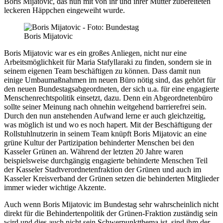
Boris Mijatovic, das nun mit von ihr und ihrer Mutter zubereiteten
leckeren Häppchen eingeweiht wurde.
Boris Mijatovic
Boris Mijatovic war es ein großes Anliegen, nicht nur eine
Arbeitsmöglichkeit für Maria Stafyllaraki zu finden, sondern sie in
seinem eigenen Team beschäftigen zu können. Dass damit nun
einige Umbaumaßnahmen im neuen Büro nötig sind, das gehört für
den neuen Bundestagsabgeordneten, der sich u.a. für eine engagierte
Menschenrechtspolitik einsetzt, dazu. Denn ein Abgeordnetenbüro
sollte seiner Meinung nach ohnehin weitgehend barrierefrei sein.
Durch den nun anstehenden Aufwand lerne er auch gleichzeitig,
was möglich ist und wo es noch hapert. Mit der Beschäftigung der
Rollstuhlnutzerin in seinem Team knüpft Boris Mijatovic an eine
grüne Kultur der Partizipation behinderter Menschen bei den
Kasseler Grünen an. Während der letzten 20 Jahre waren
beispielsweise durchgängig engagierte behinderte Menschen Teil
der Kasseler Stadtverordnetenfraktion der Grünen und auch im
Kasseler Kreisverband der Grünen setzen die behinderten Mitglieder
immer wieder wichtige Akzente.
Auch wenn Boris Mijatovic im Bundestag sehr wahrscheinlich nicht
direkt für die Behindertenpolitik der Grünen-Fraktion zuständig sein
wird und dies auch nicht sein Schwerpunktthema ist, sind ihm der