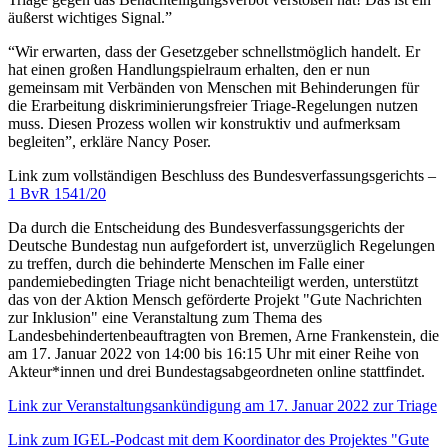
äußerst wichtiges Signal.”
“Wir erwarten, dass der Gesetzgeber schnellstmöglich handelt. Er
hat einen großen Handlungspielraum erhalten, den er nun
gemeinsam mit Verbänden von Menschen mit Behinderungen für
die Erarbeitung diskriminierungsfreier Triage-Regelungen nutzen
muss. Diesen Prozess wollen wir konstruktiv und aufmerksam
begleiten”, erkläre Nancy Poser.
Link zum vollständigen Beschluss des Bundesverfassungsgerichts –
1 BvR 1541/20
Da durch die Entscheidung des Bundesverfassungsgerichts der
Deutsche Bundestag nun aufgefordert ist, unverzüglich Regelungen
zu treffen, durch die behinderte Menschen im Falle einer
pandemiebedingten Triage nicht benachteiligt werden, unterstützt
das von der Aktion Mensch geförderte Projekt "Gute Nachrichten
zur Inklusion" eine Veranstaltung zum Thema des
Landesbehindertenbeauftragten von Bremen, Arne Frankenstein, die
am 17. Januar 2022 von 14:00 bis 16:15 Uhr mit einer Reihe von
Akteur*innen und drei Bundestagsabgeordneten online stattfindet.
Link zur Veranstaltungsankündigung am 17. Januar 2022 zur Triage
Link zum IGEL-Podcast mit dem Koordinator des Projektes "Gute