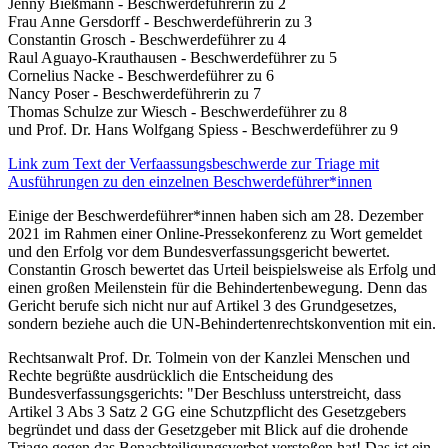
Jenny Bießmann - Beschwerdeführerin zu 2
Frau Anne Gersdorff - Beschwerdeführerin zu 3
Constantin Grosch - Beschwerdeführer zu 4
Raul Aguayo-Krauthausen - Beschwerdeführer zu 5
Cornelius Nacke - Beschwerdeführer zu 6
Nancy Poser - Beschwerdeführerin zu 7
Thomas Schulze zur Wiesch - Beschwerdeführer zu 8
und Prof. Dr. Hans Wolfgang Spiess - Beschwerdeführer zu 9
Link zum Text der Verfaassungsbeschwerde zur Triage mit
Ausführungen zu den einzelnen Beschwerdeführer*innen
Einige der Beschwerdeführer*innen haben sich am 28. Dezember
2021 im Rahmen einer Online-Pressekonferenz zu Wort gemeldet
und den Erfolg vor dem Bundesverfassungsgericht bewertet.
Constantin Grosch bewertet das Urteil beispielsweise als Erfolg und
einen großen Meilenstein für die Behindertenbewegung. Denn das
Gericht berufe sich nicht nur auf Artikel 3 des Grundgesetzes,
sondern beziehe auch die UN-Behindertenrechtskonvention mit ein.
Rechtsanwalt Prof. Dr. Tolmein von der Kanzlei Menschen und
Rechte begrüßte ausdrücklich die Entscheidung des
Bundesverfassungsgerichts: "Der Beschluss unterstreicht, dass
Artikel 3 Abs 3 Satz 2 GG eine Schutzpflicht des Gesetzgebers
begründet und dass der Gesetzgeber mit Blick auf die drohende
Triage gegen das Benachteiligungsverbot verstoßen hat! Das ist ein