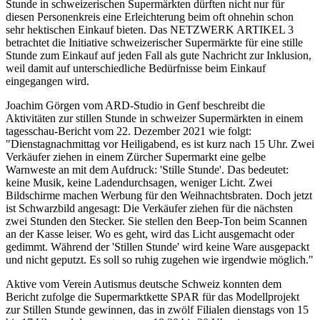
Stunde in schweizerischen Supermärkten dürften nicht nur für
diesen Personenkreis eine Erleichterung beim oft ohnehin schon
sehr hektischen Einkauf bieten. Das NETZWERK ARTIKEL 3
betrachtet die Initiative schweizerischer Supermärkte für eine stille
Stunde zum Einkauf auf jeden Fall als gute Nachricht zur Inklusion,
weil damit auf unterschiedliche Bedürfnisse beim Einkauf
eingegangen wird.
Joachim Görgen vom ARD-Studio in Genf beschreibt die
Aktivitäten zur stillen Stunde in schweizer Supermärkten in einem
tagesschau-Bericht vom 22. Dezember 2021 wie folgt:
"Dienstagnachmittag vor Heiligabend, es ist kurz nach 15 Uhr. Zwei
Verkäufer ziehen in einem Zürcher Supermarkt eine gelbe
Warnweste an mit dem Aufdruck: 'Stille Stunde'. Das bedeutet:
keine Musik, keine Ladendurchsagen, weniger Licht. Zwei
Bildschirme machen Werbung für den Weihnachtsbraten. Doch jetzt
ist Schwarzbild angesagt: Die Verkäufer ziehen für die nächsten
zwei Stunden den Stecker. Sie stellen den Beep-Ton beim Scannen
an der Kasse leiser. Wo es geht, wird das Licht ausgemacht oder
gedimmt. Während der 'Stillen Stunde' wird keine Ware ausgepackt
und nicht geputzt. Es soll so ruhig zugehen wie irgendwie möglich."
Aktive vom Verein Autismus deutsche Schweiz konnten dem
Bericht zufolge die Supermarktkette SPAR für das Modellprojekt
zur Stillen Stunde gewinnen, das in zwölf Filialen dienstags von 15