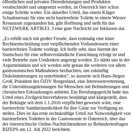
öffentlichen und privaten Dienstleistungen und Produkten
verabschiedet und umgesetzt werden, ist Österreich hier schon
einige Schritte weiter. Ein aktuelles Urteil, das einem Kläger
Schadenersatz für eine nicht barrierefreie Toilette in einem Wiener
Restaurant zugestanden hat, gibt Hoffnung und stellt für das
NETZWERK ARTIKEL 3 eine gute Nachricht zur Inklusion dar.
„Es erfüllt mich mit großer Freude, dass erstmalig eine klare
Rechtsentscheidung zum verpflichtenden Vorhandensein einer
barrierefreien Toilette vorliegt. Ich hoffe sehr, dass hiermit der
Startschuss für eine selbstverständliche Einrichtung erfolgt ist und
viele Betriebe zum Umdenken angeregt werden. Es stärkt uns in der
Argumentation und wir werden sehr genau die weiteren vor allem
gastronomischen Maßnahmen beobachten, um zukünftig
Diskriminierungen zu unterbinden“, so äusserte sich Hans-Jürgen
Groß, Präsident des ÖZIV Burgenland, eine Interessenvertretung,
die Unterstützungsleistungen für Menschen mit Behinderungen und
chronischen Erkrankungen anbietet. Ein Berufungsgericht hatte das
Urteil eines Zivilgerichtsverfahrens bestätitigt und klargestellt, dass
der Beklagte seit dem 1.1.2016 verpflichtet gewesen wäre, eine
barrierefreie Sanitärräumlichkeit für ihre Gäste zur Verfügung zu
stellen. Dies ist das erste rechtskräftige Urteil zur Notwendigkeit von
barrierefreien Toiletten in der Gastronomie in Österreich, über das
der österreichische Online-Nachrichtendienst zu Behindertenfragen
BIZEPS am 12. Juli 2022 berichtete.