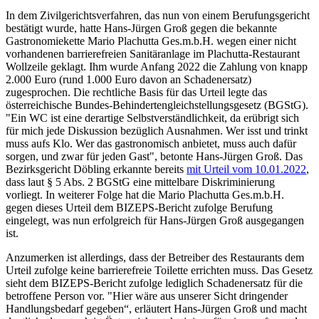
In dem Zivilgerichtsverfahren, das nun von einem Berufungsgericht
bestätigt wurde, hatte Hans-Jürgen Groß gegen die bekannte
Gastronomiekette Mario Plachutta Ges.m.b.H. wegen einer nicht
vorhandenen barrierefreien Sanitäranlage im Plachutta-Restaurant
Wollzeile geklagt. Ihm wurde Anfang 2022 die Zahlung von knapp
2.000 Euro (rund 1.000 Euro davon an Schadenersatz)
zugesprochen. Die rechtliche Basis für das Urteil legte das
österreichische Bundes-Behindertengleichstellungsgesetz (BGStG).
"Ein WC ist eine derartige Selbstverständlichkeit, da erübrigt sich
für mich jede Diskussion bezüglich Ausnahmen. Wer isst und trinkt
muss aufs Klo. Wer das gastronomisch anbietet, muss auch dafür
sorgen, und zwar für jeden Gast", betonte Hans-Jürgen Groß. Das
Bezirksgericht Döbling erkannte bereits
mit Urteil vom 10.01.2022
,
dass laut § 5 Abs. 2 BGStG eine mittelbare Diskriminierung
vorliegt. In weiterer Folge hat die Mario Plachutta Ges.m.b.H.
gegen dieses Urteil dem BIZEPS-Bericht zufolge Berufung
eingelegt, was nun erfolgreich für Hans-Jürgen Groß ausgegangen
ist.
Anzumerken ist allerdings, dass der Betreiber des Restaurants dem
Urteil zufolge keine barrierefreie Toilette errichten muss. Das Gesetz
sieht dem BIZEPS-Bericht zufolge lediglich Schadenersatz für die
betroffene Person vor. "Hier wäre aus unserer Sicht dringender
Handlungsbedarf gegeben“, erläutert Hans-Jürgen Groß und macht