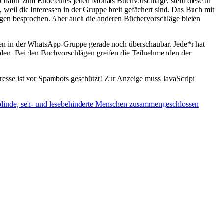
dafür zum Ende eines jeden Monats Buchvorschläge, stellt diese in
il die Interessen in der Gruppe breit gefächert sind. Das Buch mit
en besprochen. Aber auch die anderen Büchervorschläge bieten
ten in der WhatsApp-Gruppe gerade noch überschaubar. Jede*r hat
ählen. Bei den Buchvorschlägen greifen die Teilnehmenden der
esse ist vor Spambots geschützt! Zur Anzeige muss JavaScript
ür blinde, seh- und lesebehinderte Menschen zusammengeschlossen