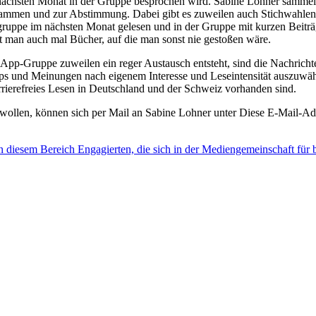
nächsten Monat in der Gruppe besprochen wird. Sabine Lohner sammelt 
mmen und zur Abstimmung. Dabei gibt es zuweilen auch Stichwahlen, we
ppe im nächsten Monat gelesen und in der Gruppe mit kurzen Beiträg
 man auch mal Bücher, auf die man sonst nie gestoßen wäre.
App-Gruppe zuweilen ein reger Austausch entsteht, sind die Nachrich
tipps und Meinungen nach eigenem Interesse und Leseintensität auszuw
rrierefreies Lesen in Deutschland und der Schweiz vorhanden sind.
wollen, können sich per Mail an Sabine Lohner unter
Diese E-Mail-Adr
 in diesem Bereich Engagierten, die sich in der Mediengemeinschaft f