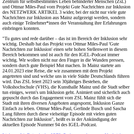
Zentrum für selbstbestimmtes Leben behinderter Menschen (ZsL)
und Ottmar Miles-Paul vom Projekt Gute Nachrichten zur Inklusion
des NETZWERK ARTIKEL 3 wider, bei der nicht nur viele gute
Nachrichten zur Inklusion aus Mainz aufgezeigt werden, sondern
auch einige Teilnehmer*innen der Veranstaltung ihre Erfahrungen
einbringen konnten.
"Tu gutes und rede darüber – das ist im Bereich der Inklusion sehr
wichtig. Deshalb hat das Projekt von Ottmar Miles-Paul 'Gute
Nachrichten zur Inklusion' einen sehr hohen Stellenwert in diesem
Bereich bekommen und ist auch für den IGEL-Podcast immer
wichtig. Wir wollen nicht nur den Finger in die Wunden pressen,
sondern durch gute Beispiel Mut machen. In Mainz startete am
24.01.2023 eine Reise, die wir zusammen mit dem Projekt
angetreten sind und welche uns in viele Städte Deutschlands führen
wird. Das ZSL feiert 2023 sein 30jähriges Bestehen, die
Volkshochschule (VHS), die Kunsthalle Mainz und die Stadt selber
tun einiges, wenn's um Inklusion geht. Animiert und sicherlich auch
gepuscht durch das Engagement vom ZSL Mainz fühlt sich die
Stadt mit ihren diversen Angeboten angespornt, Inklusion Ganze
Einfach zu leben. Ottmar Miles-Paul, Gerlinde Busch und Sascha
Lang führen durch diese vielseitige Episode mit vielen guten
Nachrichten zur Inklusion", heißt es in der Ankündigung der
aktuellen Episode Nummer 94 des IGEL-Podcast.