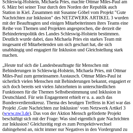
Schleswig-Holstein, Michaela Pries, machte Ottmar Miles-Paul am
6. März bei seiner Tour durch den Norden der Republik auch
Station in Kiel. Zusammen mit Susanne Göbel vom Projekt "Gute
Nachrichten zur Inklusion" des NETZWERK ARTIKEL 3 wurden
mit der Beauftragten und einigen Mitarbeiterinnen ihres Teams eine
Reihe von Themen und Projekten angesprochen, die derzeit die
Behindertenpolitik des Landes Schleswig-Holstein bestimmen.
Deutlich wurde dabei, dass Michaela Pries ein starkes Team mit
insgesamt elf Mitarbeitenden um sich geschart hat, die sich
unabhängig und engagiert für Inklusion und Gleichstellung stark
machen.
„Heute traf sich die Landesbeauftragte für Menschen mit
Behinderungen in Schleswig-Holstein, Michaela Pries, mit Ottmar
Miles-Paul zum gemeinsamen Austausch. Ottmar Miles-Paul ist
sicherlich vielen Menschen mit Behinderungen bekannt, engagiert er
sich doch bereits seit vielen Jahrzehnten in unterschiedlichen
Funktionen für die Themen Selbstbestimmung und Inklusion in
Deutschland. Für sein Engagement erhielt er u. a. auch das
Bundesverdienstkreuz. Thema des heutigen Treffens in Kiel war das
Projekt ‚Gute Nachrichten zur Inklusion‘ vom Netzwerk Artikel 3
(
www.nw3.de
). Das von der Aktion Mensch geförderte Projekt
beschäftigt sich mit der Frage: Was sind eigentlich gute Nachrichten
zur Inklusion? Gleichzeitig regt es zum Perspektivwechsel
dahingehend an, nicht immer nur Negatives in den Vordergrund zu