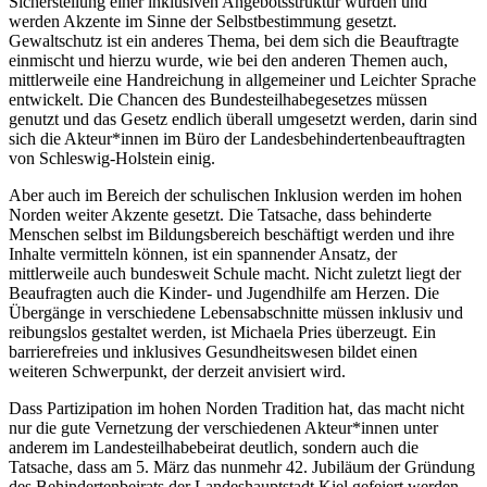
Sicherstellung einer inklusiven Angebotsstruktur wurden und
werden Akzente im Sinne der Selbstbestimmung gesetzt.
Gewaltschutz ist ein anderes Thema, bei dem sich die Beauftragte
einmischt und hierzu wurde, wie bei den anderen Themen auch,
mittlerweile eine Handreichung in allgemeiner und Leichter Sprache
entwickelt. Die Chancen des Bundesteilhabegesetzes müssen
genutzt und das Gesetz endlich überall umgesetzt werden, darin sind
sich die Akteur*innen im Büro der Landesbehindertenbeauftragten
von Schleswig-Holstein einig.
Aber auch im Bereich der schulischen Inklusion werden im hohen
Norden weiter Akzente gesetzt. Die Tatsache, dass behinderte
Menschen selbst im Bildungsbereich beschäftigt werden und ihre
Inhalte vermitteln können, ist ein spannender Ansatz, der
mittlerweile auch bundesweit Schule macht. Nicht zuletzt liegt der
Beaufragten auch die Kinder- und Jugendhilfe am Herzen. Die
Übergänge in verschiedene Lebensabschnitte müssen inklusiv und
reibungslos gestaltet werden, ist Michaela Pries überzeugt. Ein
barrierefreies und inklusives Gesundheitswesen bildet einen
weiteren Schwerpunkt, der derzeit anvisiert wird.
Dass Partizipation im hohen Norden Tradition hat, das macht nicht
nur die gute Vernetzung der verschiedenen Akteur*innen unter
anderem im Landesteilhabebeirat deutlich, sondern auch die
Tatsache, dass am 5. März das nunmehr 42. Jubiläum der Gründung
des Behindertenbeirats der Landeshauptstadt Kiel gefeiert werden