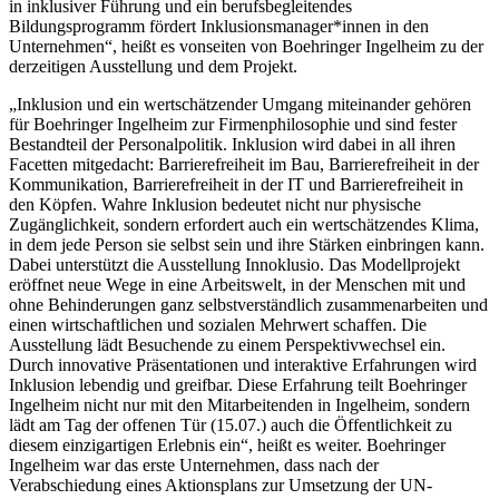
in inklusiver Führung und ein berufsbegleitendes
Bildungsprogramm fördert Inklusionsmanager*innen in den
Unternehmen“, heißt es vonseiten von Boehringer Ingelheim zu der
derzeitigen Ausstellung und dem Projekt.
„Inklusion und ein wertschätzender Umgang miteinander gehören
für Boehringer Ingelheim zur Firmenphilosophie und sind fester
Bestandteil der Personalpolitik. Inklusion wird dabei in all ihren
Facetten mitgedacht: Barrierefreiheit im Bau, Barrierefreiheit in der
Kommunikation, Barrierefreiheit in der IT und Barrierefreiheit in
den Köpfen. Wahre Inklusion bedeutet nicht nur physische
Zugänglichkeit, sondern erfordert auch ein wertschätzendes Klima,
in dem jede Person sie selbst sein und ihre Stärken einbringen kann.
Dabei unterstützt die Ausstellung Innoklusio. Das Modellprojekt
eröffnet neue Wege in eine Arbeitswelt, in der Menschen mit und
ohne Behinderungen ganz selbstverständlich zusammenarbeiten und
einen wirtschaftlichen und sozialen Mehrwert schaffen. Die
Ausstellung lädt Besuchende zu einem Perspektivwechsel ein.
Durch innovative Präsentationen und interaktive Erfahrungen wird
Inklusion lebendig und greifbar. Diese Erfahrung teilt Boehringer
Ingelheim nicht nur mit den Mitarbeitenden in Ingelheim, sondern
lädt am Tag der offenen Tür (15.07.) auch die Öffentlichkeit zu
diesem einzigartigen Erlebnis ein“, heißt es weiter. Boehringer
Ingelheim war das erste Unternehmen, dass nach der
Verabschiedung eines Aktionsplans zur Umsetzung der UN-