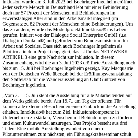
Inklusion wurde am 3. Juli 2023 bei Boehringer Ingelheim eröffnet.
Jeder sechste Mensch in Deutschland lebt mit einer Behinderung -
doch nur 57 Prozent der Menschen mit Behinderungen im
erwerbsfähigen Alter sind in den Arbeitsmarkt integriert (im
Gegensatz zu 82 Prozent der Menschen ohne Behinderungen). Um
das zu ändern, wurde das Modellprojekt Innoklusio® ins Leben
gerufen. Initiiert von der Dialogue Social Enterprise GmbH (u.a.
Dialog im Dunkeln®) und gefördert vom Bundesministerium für
Arbeit und Soziales. Dass sich auch Boehringer Ingelheim als
Pilotfirma in dem Projekt engagiert, das ist für das NETZWERK
ARTIKEL 3 eine gute Nachricht zur Inklusion. In diesem
Zusammenhang wird die am 3. Juli 2023 eröffnete Ausstellung noch
bis zum 15. Juli bei Boehringer Ingelheim gezeigt. Kay Macquarrie
von der Deutschen Welle übergab bei der Eröffnungsveranstaltung
den Staffelstab für die Wanderausstellung an Olaf Guittzeit von
Boehringer Ingelheim.
„Vom 3. – 15. Juli steht die Ausstellung für alle Mitarbeitenden auf
dem Werksgelände bereit. Am 15.7., am Tag der offenen Tür,
können alle externen Besuchenden einen Einblick in die Ausstellung
erhalten. Innoklusio® hat zum Ziel, Inklusionskompetenz in
Unternehmen zu stärken, Menschen mit Behinderungen zu fördern
und einen Kulturwandel anzuregen. Das Projekt besteht aus drei
Teilen: Eine mobile Ausstellung wandert von einem
Pilotunternehmen zum nächsten, ein Führungskräfteseminar schult