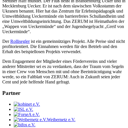
Stettiner Haff mündet. Der Fluß heißt in Brandenburfg Ucker und in
Mecklenburg Uecker. Er ist nach dem slawischen Volksstamm der
Ukranen benannt. Hier hat das Zentrum für Erlebnispädagogik und
Umweltbildung Ueckermünde ein barrierefreies Schullandheim und
eine Umweltbildungseinrichtung. Das ZERUM ist Heimathafen der
„Wappen von Ueckermünde“ und der Jugendsegelyacht „Greif von
Ueckermünde“.
Der
Rollisegler
ist ein gemeinnütziges Projekt. Alle Preise sind nicht
profitorientiert. Die Einnahmen werden für den Betrieb und den
Erhalt des beispiellosen Projekts verwendet.
Dem Engagement der Mitglieder eines Fördervereins und vieler
anderer Mitstreiter sei es zu verdanken, dass der Traum vom Segeln
in einer Crew von Menschen mit und ohne Beeinträcntigung wahr
werde, so ein Faltblatt von ZERUM: Auch in Zukunft seien jeder
Cent und jede helfende Hand gefragt.
Partner
Weibernetz e.V.