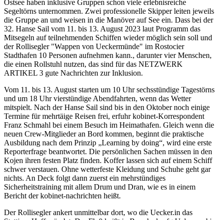
Ostsee haben inklusive Gruppen schon viele erlebnisreiche
Segeltörns unternommen. Zwei professionelle Skipper leiten jeweils
die Gruppe an und weisen in die Manöver auf See ein. Dass bei der
32. Hanse Sail vom 11. bis 13. August 2023 laut Programm das
Mitsegeln auf teilnehmenden Schiffen wieder möglich sein soll und
der Rollisegler "Wappen von Ueckermünde" im Rostocier
Stadthafen 10 Personen aufnehmen kann., darunter vier Menschen,
die einen Rollstuhl nutzen, das sind für das NETZWERK
ARTIKEL 3 gute Nachrichten zur Inklusion.
Vom 11. bis 13. August starten um 10 Uhr sechsstündige Tagestörns
und um 18 Uhr vierstündige Abendfahrten, wenn das Wetter
mitspielt. Nach der Hanse Sail sind bis in den Oktober noch einige
Termine für mehrtäige Reisen frei, erfuhr kobinet-Korrespondent
Franz Schmahl bei einem Besuch im Heimathafen. Gleich wenn die
neuen Crew-Mitglieder an Bord kommen, beginnt die praktische
Ausbildung nach dem Prinzip „Learning by doing“, wird eine erste
Reporterfrage beantwortet. Die persönlichen Sachen müssen in den
Kojen ihren festen Platz finden. Koffer lassen sich auf einem Schiff
schwer verstauen. Ohne wetterfeste Kleidung und Schuhe geht gar
nichts. An Deck folgt dann zuerst ein mehrstündiges
Sicherheitstraining mit allem Drum und Dran, wie es in einem
Bericht der kobinet-nachrichten heißt.
Der Rollisegler ankert unmittelbar dort, wo die Uecker.in das