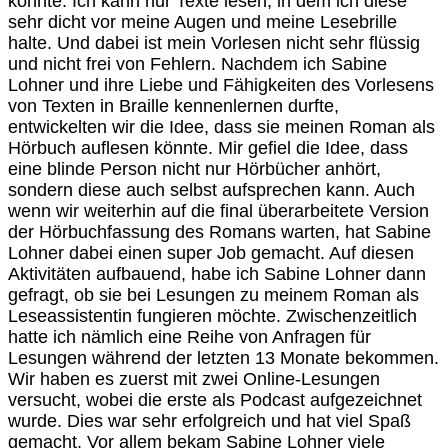
könnte. Ich kann nur Texte lesen, in dem ich diese
sehr dicht vor meine Augen und meine Lesebrille
halte. Und dabei ist mein Vorlesen nicht sehr flüssig
und nicht frei von Fehlern. Nachdem ich Sabine
Lohner und ihre Liebe und Fähigkeiten des Vorlesens
von Texten in Braille kennenlernen durfte,
entwickelten wir die Idee, dass sie meinen Roman als
Hörbuch auflesen könnte. Mir gefiel die Idee, dass
eine blinde Person nicht nur Hörbücher anhört,
sondern diese auch selbst aufsprechen kann. Auch
wenn wir weiterhin auf die final überarbeitete Version
der Hörbuchfassung des Romans warten, hat Sabine
Lohner dabei einen super Job gemacht. Auf diesen
Aktivitäten aufbauend, habe ich Sabine Lohner dann
gefragt, ob sie bei Lesungen zu meinem Roman als
Leseassistentin fungieren möchte. Zwischenzeitlich
hatte ich nämlich eine Reihe von Anfragen für
Lesungen während der letzten 13 Monate bekommen.
Wir haben es zuerst mit zwei Online-Lesungen
versucht, wobei die erste als Podcast aufgezeichnet
wurde. Dies war sehr erfolgreich und hat viel Spaß
gemacht. Vor allem bekam Sabine Lohner viele